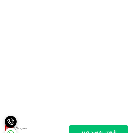
نحوه استفاده از آن
حین / بعد از تمرینBCAA فعال بهتر است در حین و بعد از تمرین
مصرف شود. بدون مواد محرک، به اندازه کافی همه کاره است تا در هر
زمان، روز یا شب از آن استفاده کنید.دستورالعمل های مخلوط کردن یک
(1) پیمانه را با 10-12 اونس مخلوط کنید. از آب سرد در طول تمرین یا
بلافاصله پس از اتمام برنامه خود، جرعه جرعه بنوشید.
5,900,000
12
%
افزودن به سبد خرید