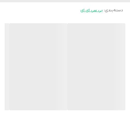
دسته‌بندی
:
بی سی ای ای
آمینو + الکترولیت (منهای استیمز)
BCAA فعال در طعم‌های مختلف موجود است که به حمایت از
هیدراتاسیون در حین تمرین کمک می‌کند و در عین حال فرآیند ریکاوری
بعد از تمرین را آغاز می‌کند.^
ویژگی های محصول:
✔️5 گرم BCAA†
✔️1.5 گرم ال گلوتامین†