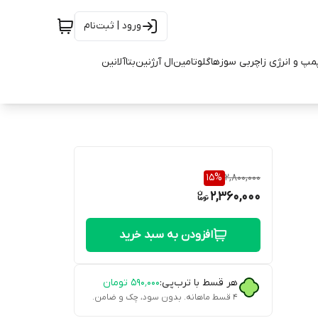
ورود | ثبت‌نام
مپ و انرژی زا
چربی سوزها
گلوتامین
ال آرژنین
بتاآلانین
15
%
2,800,000
2,360,000
افزودن به سبد خرید
هر قسط با ترب‌پی:
۵۹۰٬۰۰۰
تومان
۴ قسط ماهانه. بدون سود، چک و ضامن.