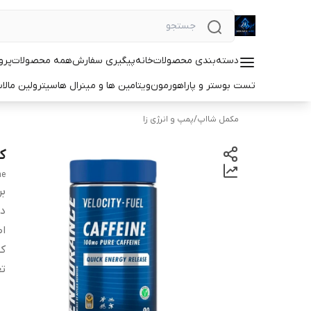
دسته‌بندی محصولات
خانه
پیگیری سفارش
همه محصولات
پرو
تست بوستر و پاراهورمون
ویتامین ها و مینرال ها
سیترولین مالا
مکمل شااپ
/
پمپ و انرژی زا
کافئ
ne
بر
دس
اص
کش
تع