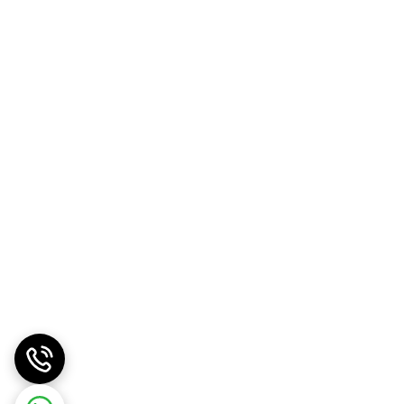
❌️اگر زیر 18 سال سن دارید، باردار هستید یا از نوزادی شیر می‌دهید، یا اگر به شرایط پزشکی شناخته شده یا مشکوک مبتلا هستید و یا در حال مصرف هر گونه داروی بدون نسخه یا OTC
 از این محصول با یک متخصص بهداشتی واجد شرایط مشورت کنید. حاوی کافئین (100 میلی گرم در هر 1 کپسول) است. نباید به عنوان جایگزینی برای رژیم غذایی
 بیشتر استفاده نکنید.