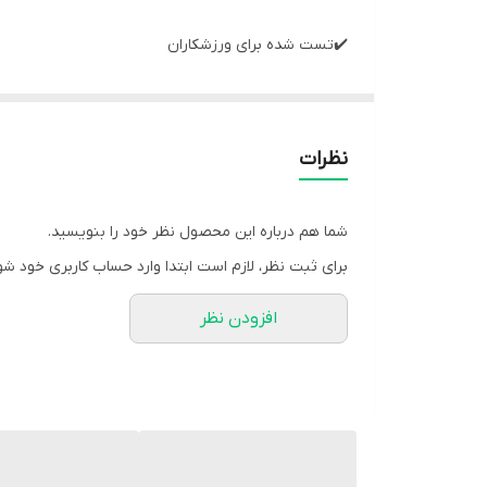
✔️تست شده برای ورزشکاران
✔️محرک قوی CNS (سیستم عصبی مرکزی).
✔️می تواند انرژی را افزایش دهد
✔️ممکن است خستگی را کاهش دهد
نظرات
✔️کپسول گیاهی
✔️دارای گواهی حلال
شما هم درباره این محصول نظر خود را بنویسید.
برای ثبت نظر، لازم است ابتدا وارد حساب کاربری خود شو
مصرف کافئین همچنین می تواند منجر به بهبود زمان وا
افزودن نظر
دارونما، به میزان قابل‌توجهی میزان درد کمتری داشتند،
اعتقاد بر این است که کافئین می تواند فعالیت آدنوزی
روزهایی که پس از یک تمرین مقاومتی شدید ممکن است ب