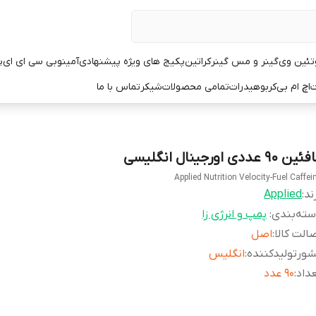
تئین وی
گینر و مس گینر
کراتین
پکیج های ویژه پیشنهادی
آمینو
بی سی ای ای
پ
ت
اچ ام بی
کربوهیدرات
تمامی محصولات
شیکر
تماس با ما
ین ۹۰ عددی اورجینال انگلیسی
Applied Nutrition Velocity-Fuel Caffei
ند:
Applied
ته‌بندی
:
پمپ و انرژی زا
الت کالا
:
اصل
ورتولیدکننده
:
انگلیس
داد
:
۹۰ عدد