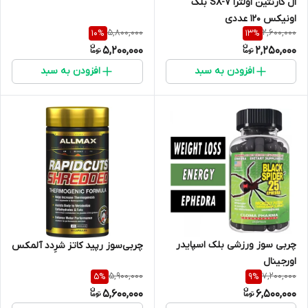
ال کارنتین اولترا SX-7 بلک
اونیکس ۱۲۰ عددی
5,800,000
2,600,000
10
%
13
%
5,200,000
2,250,000
افزودن به سبد
افزودن به سبد
چربی سوز ورزشی بلک اسپایدر
چربی‌سوز رپید کاتز شرِدد آلمکس
اورجینال
5,900,000
7,200,000
5
%
9
%
5,600,000
6,500,000