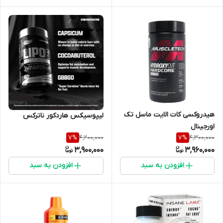
هیدروکسی کات الایت ماسل تک
لیپوسیکس هاردکور ناترکس
اورجینال
4,200,000
4,300,000
7
%
7
%
3,900,000
3,960,000
افزودن به سبد
افزودن به سبد