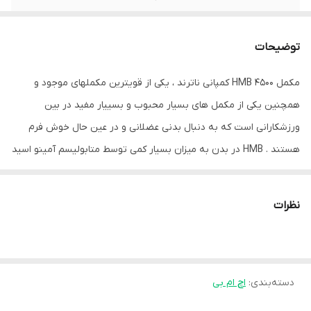
توضیحات
مکمل HMB 4500 کمپانی ناترند ، یکی از قویترین مکملهای موجود و
همچنین یکی از مکمل های بسیار محبوب و بسییار مفید در بین
ورزشکارانی است که به دنبال بدنی عضلانی و در عین حال خوش فرم
هستند . HMB در بدن به میزان بسیار کمی توسط متابولیسم آمینو اسید
شاخه ای ، ال لیوسین ، تولید می شود . تنها مصرف بسیار زیاد ال
لیوسین می تواند تاثیرات HMB را در بدن جایگزین کند . به همین دلیل
نظرات
مکمل اچ ام بی 4500 کمپانی ناترند به ایده آل ترین شکل ممکن طراحی
شده است تا نیاز های ورزشکاران را رفع کند . در هر کپسول از اچ ام بی
4500 ناترند 900 میلی گرم HMB وجود دارد . مکمل اچ ام بی 4500
دسته‌بندی
:
اچ ام بی
Nutrend به گونه ای طراحی شده است که برای ورزشکاران حرفه ای که
روزانه تمرینات سخت و پر فشاری را پشت سر می گذارند مناسب است .