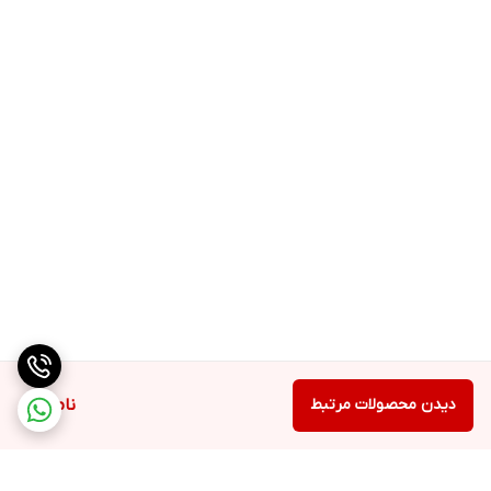
➖️تعداد کپسول : 100 عدد
➖️مورد استفاده برای : عضله سازی خشک و با کیفیت --- مناسب در
دوران رژیم غذایی
دیدن محصولات مرتبط
ناموجود