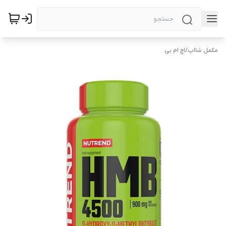
مکمل شااپ
/
اچ ام بی