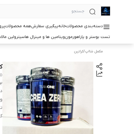
دسته‌بندی محصولات
خانه
پیگیری سفارش
همه محصولات
پرو
تست بوستر و پاراهورمون
ویتامین ها و مینرال ها
سیترولین مالا
مکمل شااپ
/
کراتین
کرات
RO
بر
دس
و
ت
کش