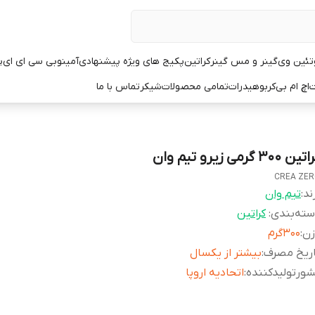
تئین وی
گینر و مس گینر
کراتین
پکیج های ویژه پیشنهادی
آمینو
بی سی ای ای
پ
ت
اچ ام بی
کربوهیدرات
تمامی محصولات
شیکر
تماس با ما
ین ۳۰۰ گرمی زیرو تیم وان
CREA ZE
ند:
تیم وان
ته‌بندی
:
کراتین
زن
:
۳۰۰گرم
اریخ مصرف
:
بیشتر از یکسال
ورتولیدکننده
:
اتحادیه اروپا