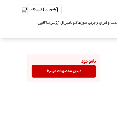
ورود | ثبت‌نام
مپ و انرژی زا
چربی سوزها
گلوتامین
ال آرژنین
بتاآلانین
ناموجود
دیدن محصولات مرتبط