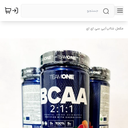
مکمل شااپ
/
بی سی ای ای