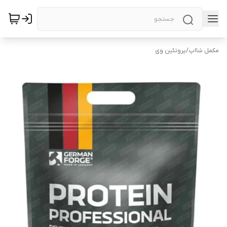
مکمل شااپ
/
پروتئین وی