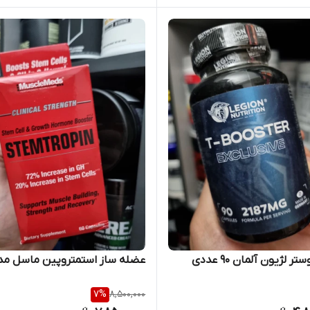
 لژیون آلمان ۹۰ عددی
عضله ساز استمتروپین ماسل مد
7
%
8,500,000