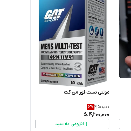
مولتی تست فور من گت
6
%
4,500,000
4,200,000
افزودن به سبد