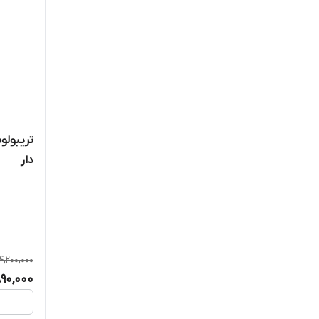
گت
گت اسپرت
لابرادا
لژیون ناتریشن
ماسل مدز
تریبولو
دار
مای پروتئین
ناترکس
ناتری فیوژن
4,200,000
نیچرز تروث
90,000
یو اس ان