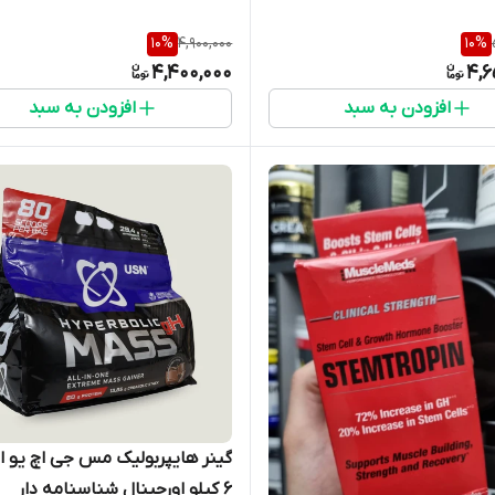
10
%
4,900,000
10
%
4,400,000
4,6
افزودن به سبد
افزودن به سبد
گینر هایپربولیک مس جی اچ یو 
۶ کیلو اورجینال شناسنامه دار