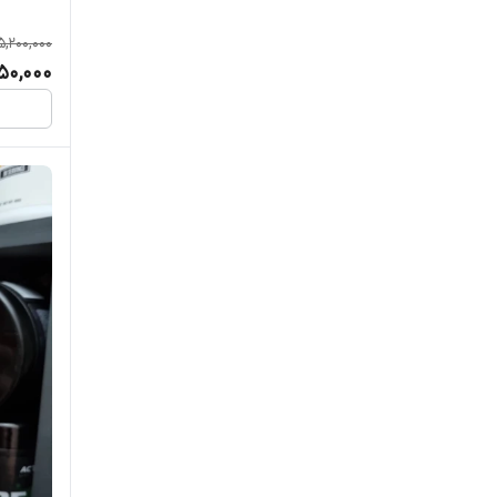
5,200,000
50,000