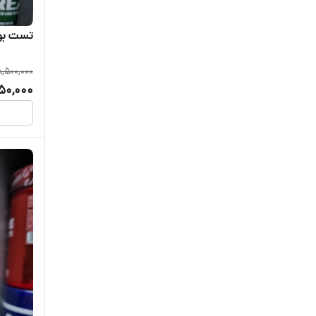
تست بو
8,500,000
50,000