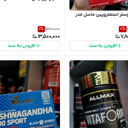
ستر استمتروپین ماسل مدز
11
%
15,200,000
7
%
13,500,000
7,8
افزودن به سبد
افزودن به سبد