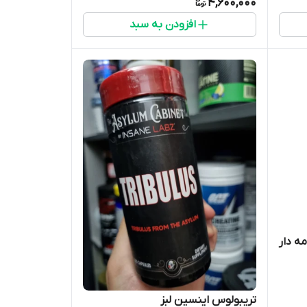
4,600,000
افزودن به سبد
ه دار
تریبولوس اینسین لبز