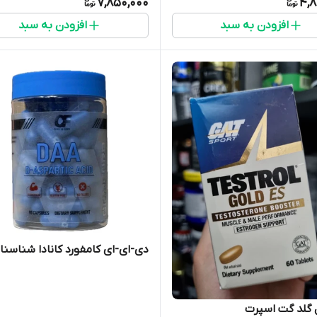
7,850,000
4,8
افزودن به سبد
افزودن به سبد
دی-ای-ای کامفورد کانادا شناسنام
 گلد گت اسپرت