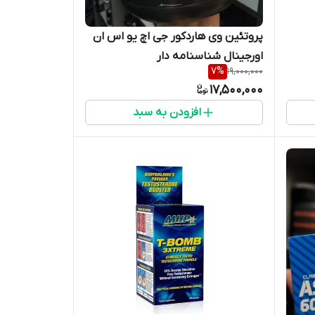
پروتئین وی هاردکور جی اچ یو اس ان
اورجینال شناسنامه دار
7
%
19,000,000
17,500,000
افزودن به سبد