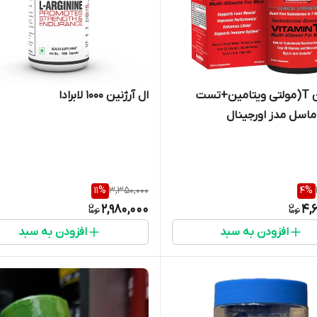
ویتامین T(مولتی ویتامین+تست
ال آرژنین ۱۰۰۰ لابرادا
ماسل مدز اورجینال
11
%
3,350,000
4
%
2,980,000
4,
افزودن به سبد
افزودن به سبد