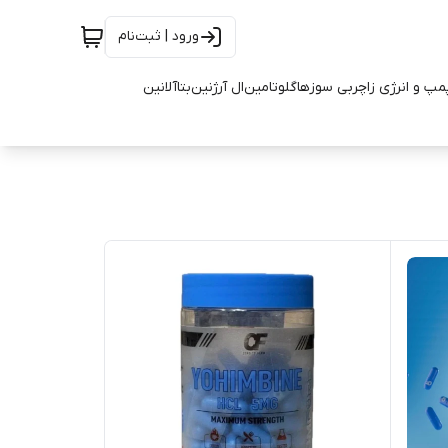
ورود | ثبت‌نام
مپ و انرژی زا
چربی سوزها
گلوتامین
ال آرژنین
بتاآلانین