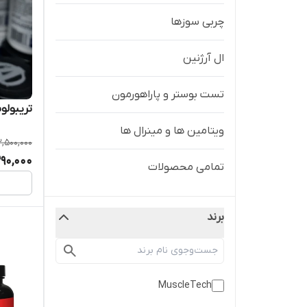
چربی سوزها
ال آرژنین
تست بوستر و پاراهورمون
تریبولوس ۱۴۰۰ ناترکس
ویتامین ها و مینرال ها
,500,000
90,000
تمامی محصولات
برند
MuscleTech