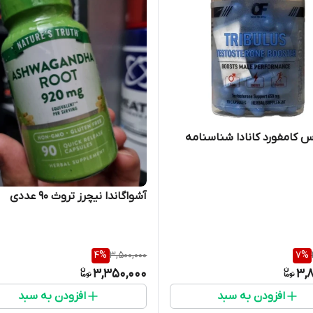
س کامفورد کانادا شناسنامه
آشواگاندا نیچرز تروث ۹۰ عددی
4
%
3,500,000
7
%
3,350,000
3,8
افزودن به سبد
افزودن به سبد