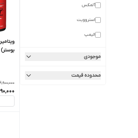
آلمکس
استروویت
الیمپ
ام اچ پی
بوستر) 
موجودی
اینسن لبز
محدوده قیمت
دنیس جیمز
4,900,000
690,000
ردکن وان
فلکس ویلر
کامفورد