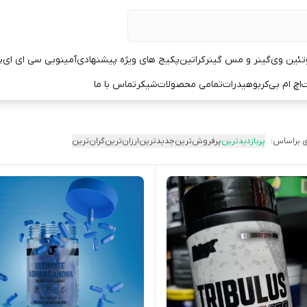
تئین وی
گینر و مس گینر
کراتین
پکیج های ویژه پیشنهادی
آمینو
بی سی ای ای
پ
ت
اچ ام بی
کربوهیدرات
تمامی محصولات
شیکر
تماس با ما
 براساس:
پربازدیدترین
پرفروش‌ترین
جدیدترین
ارزان‌ترین
گران‌ترین