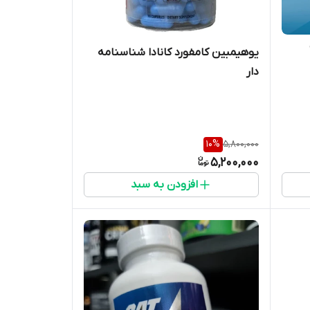
یوهیمبین کامفورد کانادا شناسنامه
دار
10
%
5,800,000
5,200,000
افزودن به سبد