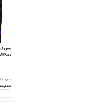
گالوانایز
لابرادا
لژیون ناتریشن
ماسل اسپورت
ماسل تک
ME2000
ماسل مدز
موتانت
4,800,000
ناترکس
600,000
ناترند
واریور