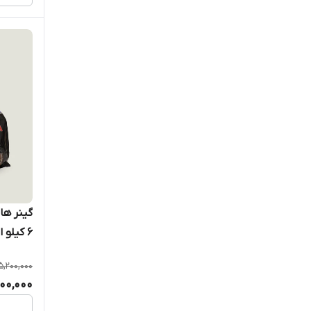
گینر ها
۶ کیلو اورجینال شناسنامه دار
5,200,000
500,000