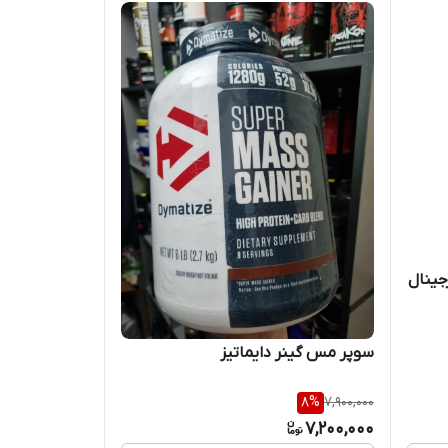
جینال
سوپر مس گینر دایماتیز
8
%
7,900,000
7,200,000