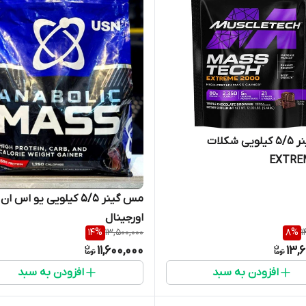
مس گینر ۵/۵ کیلویی شکلات
EXTRE
مس گینر ۵/۵ کیلویی یو اس ان
اورجینال
14
%
13,500,000
8
%
1
11,600,000
13,
افزودن به سبد
افزودن به سبد