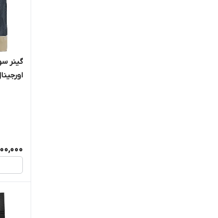
جی ایکس ان
دایماتیز
دکستر جکسون
اورجینا
رول وان
رونی کلمن
فا
200,000
فلکس ویلر
کوامترکس
کوین لورون