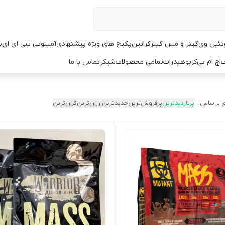
تئین وی
گینر و مس گینر
کراتین
پکیج های ویژه پیشنهادی
آمینو
بی سی ای ای
پ
ت
اچ ام بی
کربوهیدرات
تمامی محصولات
شیکر
تماس با ما
 براساس:
پربازدیدترین
پرفروش‌ترین
جدیدترین
ارزان‌ترین
گران‌ترین