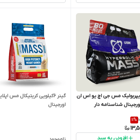
یپربولیک مس جی اچ یو اس ان
گینر ۶کیلویی کریتیکال مس اپلای
اورجینال
11
%
1
13,
افزودن به سبد
ناموجود