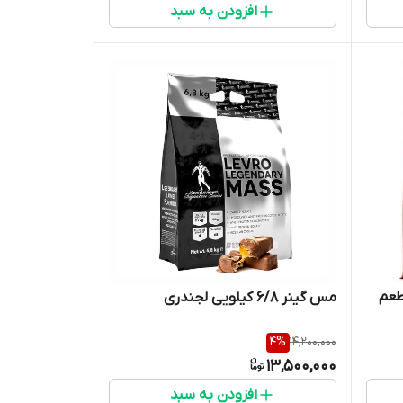
افزودن به سبد
ریشن طعم
مس گینر ۶/۸ کیلویی لجندری
4
%
14,200,000
13,500,000
افزودن به سبد