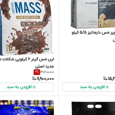
گینر سوپر مس دایماتیز ۵/۵ کیلو
ل
لین مس گینر ۶ کیلویی شکلات
جدید اصلی
9
%
13,200,000
11,900,000
15,
افزودن به سبد
افزودن به سبد