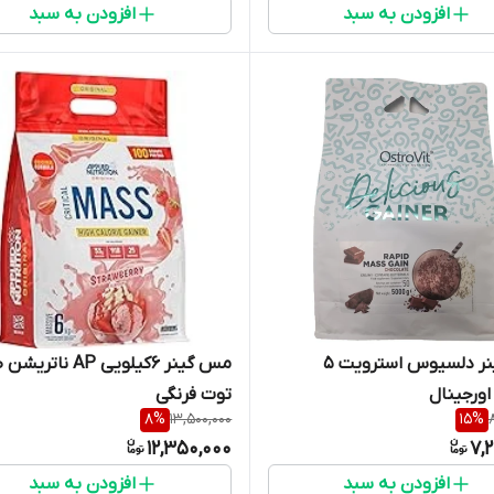
افزودن به سبد
افزودن به سبد
مس گینر دلسیوس استرویت 5
مس گینر ۶کیلویی AP نات
اورجینال
توت فرنگی
8
%
13,500,000
15
%
12,350,000
7,
افزودن به سبد
افزودن به سبد