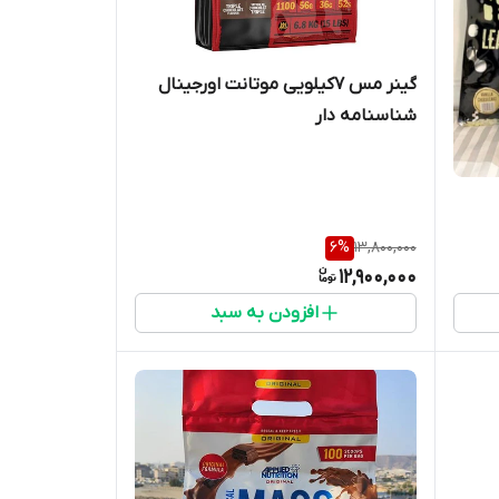
گینر مس ۷کیلویی موتانت اورجینال
شناسنامه دار
6
%
13,800,000
12,900,000
افزودن به سبد