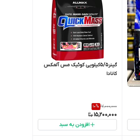
گینر۵/۵کیلویی کوئیک مس آلمکس
کانادا
10
%
17,000,000
15,200,000
افزودن به سبد