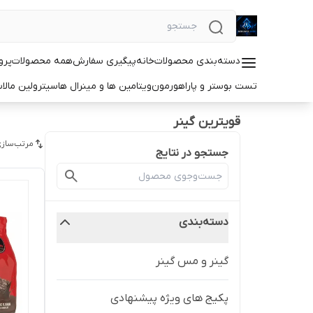
دسته‌بندی محصولات
خانه
پیگیری سفارش
همه محصولات
پرو
تست بوستر و پاراهورمون
ویتامین ها و مینرال ها
سیترولین مالا
قویترین گینر
مرتب‌سازی
جستجو در نتایج
دسته‌بندی
گینر و مس گینر
پکیج های ویژه پیشنهادی