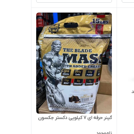
د
گینر حرفه ای ۷ کیلویی دکستر جکسون
ناموجود