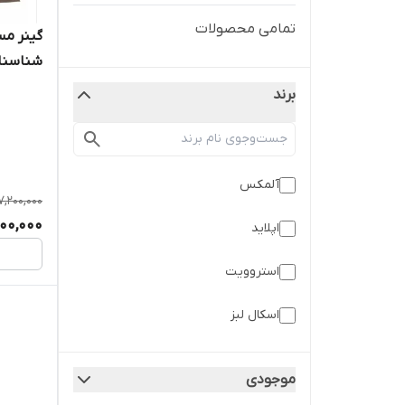
تمامی محصولات
شناسنام
برند
آلمکس
7,200,000
900,000
اپلاید
استروویت
اسکال لبز
المکس
موجودی
الیمپ