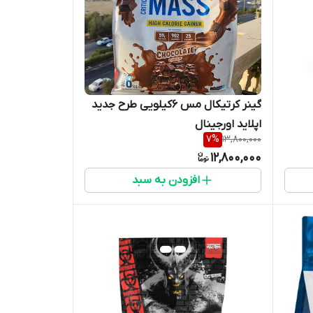
گینر کرتیکال مس ۶کیلویی طرح جدید
اپلاید اورجینال
7
%
13,800,000
12,800,000
افزودن به سبد