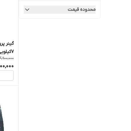
محدوده قیمت
ام اچ پی
اوپتیموم
اینرآرمور
گینر پر
۷کیلویی ماسل مدز
بادی مکس
14,900,000
800,000
بی اس ان
بی پی آی
بیگ رامی
پروساپس
تروفوئل