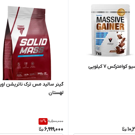
 کوامترکس ۷ کیلویی
گینر سالید مس ترک ناتریشن اور
لهستان
17
%
8,500,000
6,999,000
10,