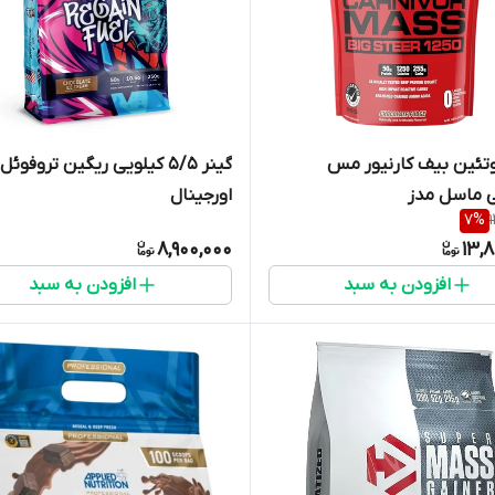
وتئین بیف کارنیور مس
گینر ۵/۵ کیلویی ریگین تروفوئل
اورجینال
7
%
8,900,000
13,
افزودن به سبد
افزودن به سبد