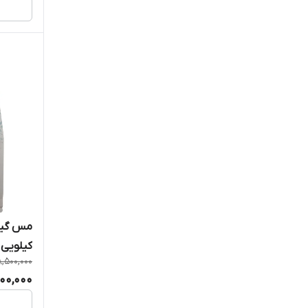
کیلویی 
8,500,000
200,000