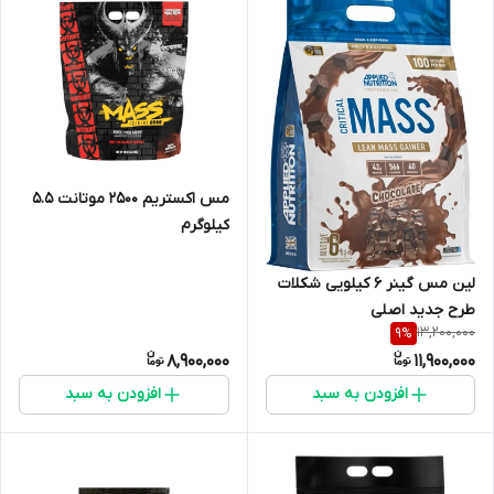
مس اکستریم ۲۵۰۰ موتانت 5.۵
کیلوگرم
لین مس گینر ۶ کیلویی شکلات
طرح جدید اصلی
13,200,000
9
%
8,900,000
11,900,000
افزودن به سبد
افزودن به سبد