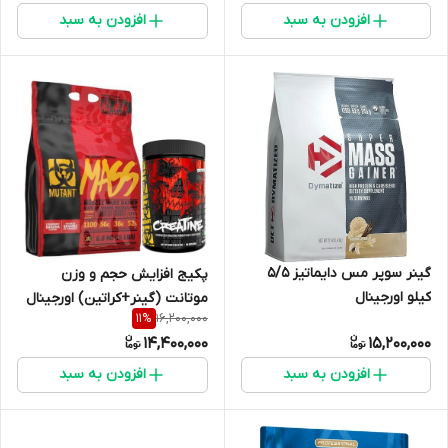
افزودن به سبد
افزودن به سبد
گینر سوپر مس دایماتیز ۵/۵
پکیج افزایش حجم و وزن
کیلو اورجینال
موتانت (گینر+کراتین) اورجینال
16,200,000
11
%
شناسنامه دار
14,400,000
15,200,000
افزودن به سبد
افزودن به سبد