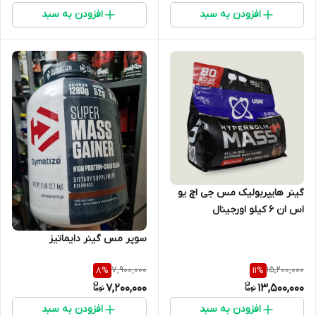
افزودن به سبد
افزودن به سبد
گینر هایپربولیک مس جی اچ یو
اس ان ۶ کیلو اورجینال
شناسنامه دار
سوپر مس گینر دایماتیز
7,900,000
15,200,000
8
%
11
%
7,200,000
13,500,000
افزودن به سبد
افزودن به سبد