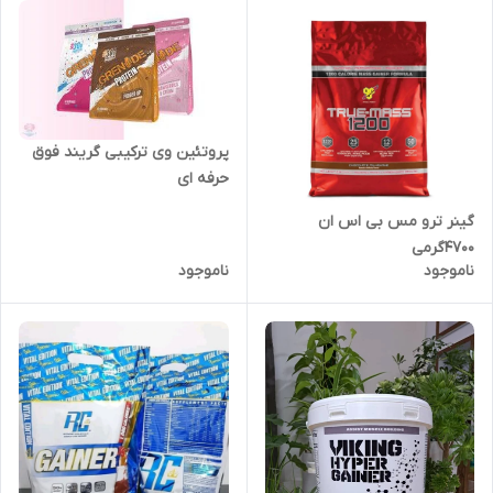
پروتئین وی ترکیبی گریند فوق
حرفه ای
گینر ترو مس بی اس ان
۴۷۰۰گرمی
ناموجود
ناموجود