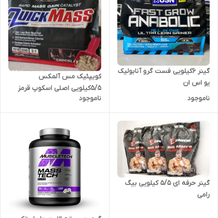
گینر ۶کیلویی فست گرو آنابولیک
کویپئیک مس آلمکس
یو اس ان
۵/۵کیلویی اصلی اسکوپ قرمز
ناموجود
ناموجود
حک شده
گینر حرفه ای ۵/۵ کیلویی بیگ
رامی