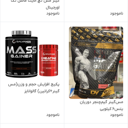
گینر مس تچ الایت ماسل تک
اورجینال
ناموجود
ناموجود
پکیج افزایش حجم و وزن(مس
گینر+کراتین) گالوانایز
مس‌گینر گیم‌چنجر دوریان
یتس۶ کیلویی
ناموجود
ناموجود