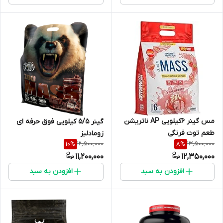
مس گینر ۶کیلویی AP ناتریشن
گینر ۵/۵ کیلویی فوق حرفه ای
طعم توت فرنگی
زومادلبز
12,500,000
13,500,000
10
%
8
%
11,200,000
12,350,000
افزودن به سبد
افزودن به سبد