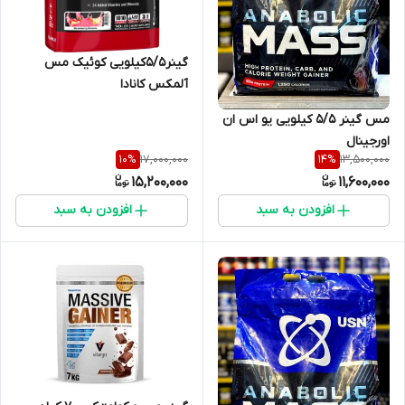
گینر۵/۵کیلویی کوئیک مس
آلمکس کانادا
مس گینر ۵/۵ کیلویی یو اس ان
اورجینال
17,000,000
13,500,000
10
%
14
%
15,200,000
11,600,000
افزودن به سبد
افزودن به سبد