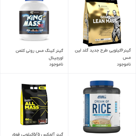
گینر۶کیلویی طرح جدید گلد لین
گینر کینگ مس رونی کلمن
مس
اورجینال
ناموجود
ناموجود
گینر آلمکس ۵/۵کیلویی فوق