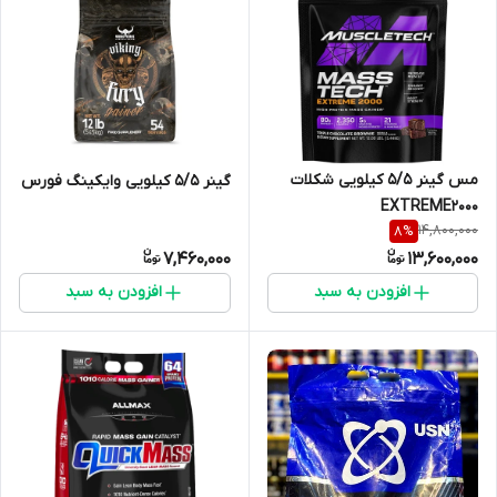
مس گینر ۵/۵ کیلویی شکلات
گینر ۵/۵ کیلویی وایکینگ فورس
EXTREME2000
14,800,000
8
%
7,460,000
13,600,000
افزودن به سبد
افزودن به سبد