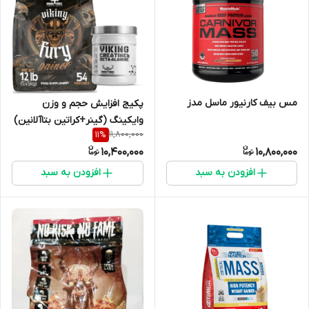
مس بیف کارنیور ماسل مدز
پکیج افزایش حجم و وزن
وایکینگ (گینر+کراتین بتاآلانین)
11,800,000
11
%
10,400,000
10,800,000
افزودن به سبد
افزودن به سبد