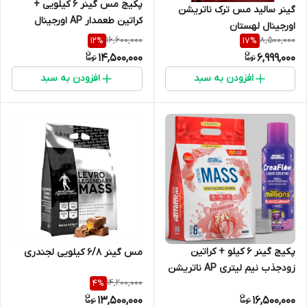
پکیج مس گینر ۶ کیلویی +
گینر سالید مس ترک ناتریشن
کراتین طعمدار AP اورجینال
اورجینال لهستان
16,600,000
8,500,000
12
%
17
%
14,500,000
6,999,000
افزودن به سبد
افزودن به سبد
پکیج گینر ۶ کیلو + کراتین
مس گینر ۶/۸ کیلویی لجندری
زودجذب نیم لیتری AP ناتریشن
14,200,000
4
%
اورجینال
13,500,000
16,500,000