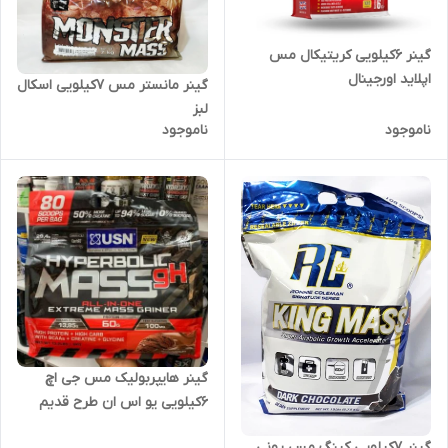
گینر ۶کیلویی کریتیکال مس
اپلاید اورجینال
گینر مانستر مس ۷کیلویی اسکال
لبز
ناموجود
ناموجود
گینر هایپربولیک مس جی اچ
۶کیلویی یو اس ان طرح قدیم
گینر ۷کیلویی کینگ مس رونی