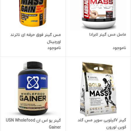
ماسل مس گینر لابرادا
مس گینر فوق حرفه ای ناترند
اورجینال
ناموجود
ناموجود
گینر ۷کیلویی سوپر مس گلد
گینر یو اس ان USN Wholefood
کوین لورون
Gainer