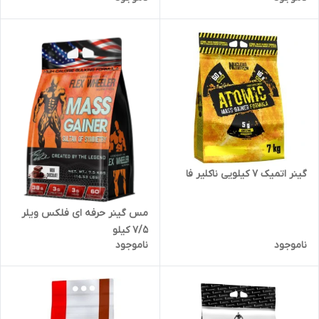
گینر اتمیک ۷ کیلویی ناکلیر فا
مس گینر حرفه ای فلکس ویلر
۷/۵ کیلو
ناموجود
ناموجود